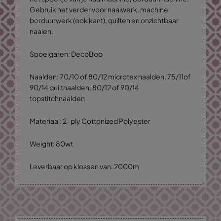
Gebruik het verder voor naaiwerk, machine
borduurwerk (ook kant), quilten en onzichtbaar
naaien.
Spoelgaren: DecoBob
Naalden: 70/10 of 80/12 microtex naalden, 75/11of
90/14 quiltnaalden, 80/12 of 90/14
topstitchnaalden
Materiaal: 2-ply Cottonized Polyester
Weight: 80wt
Leverbaar op klossen van: 2000m