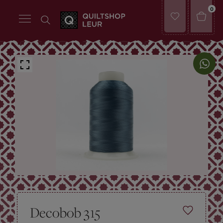
0
Decobob 315