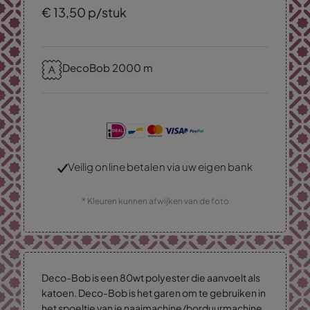
€
13,
50
p/stuk
DecoBob 2000 m
Veilig online betalen via uw eigen bank
* Kleuren kunnen afwijken van de foto
Deco-Bob is een 80wt polyester die aanvoelt als
katoen. Deco-Bob is het garen om te gebruiken in
het spoeltje van je naaimachine/borduurmachine.