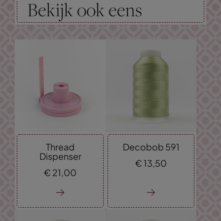
Bekijk ook eens
Thread
Decobob 591
Dispenser
€
13,
50
€
21,
00