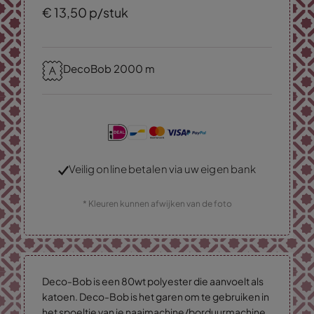
€
13,
50
p/stuk
DecoBob 2000 m
Veilig online betalen via uw eigen bank
* Kleuren kunnen afwijken van de foto
Deco-Bob is een 80wt polyester die aanvoelt als
katoen. Deco-Bob is het garen om te gebruiken in
het spoeltje van je naaimachine/borduurmachine.