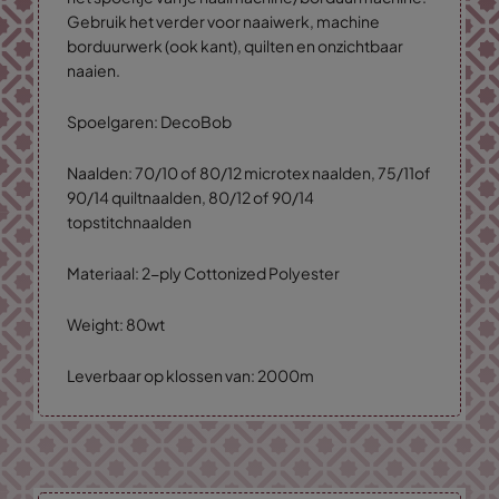
Gebruik het verder voor naaiwerk, machine
borduurwerk (ook kant), quilten en onzichtbaar
naaien.
Spoelgaren: DecoBob
Naalden: 70/10 of 80/12 microtex naalden, 75/11of
90/14 quiltnaalden, 80/12 of 90/14
topstitchnaalden
Materiaal: 2-ply Cottonized Polyester
Weight: 80wt
Leverbaar op klossen van: 2000m