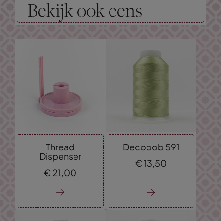
Bekijk ook eens
Thread
Decobob 591
Dispenser
€
13,
50
€
21,
00