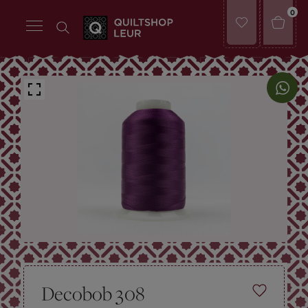
0
Decobob 308