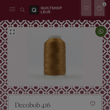
0
Decobob 416