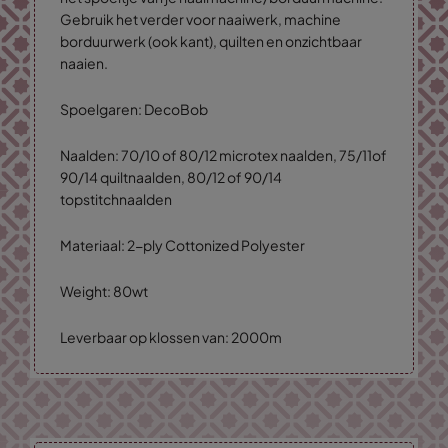
Gebruik het verder voor naaiwerk, machine
borduurwerk (ook kant), quilten en onzichtbaar
naaien.
Spoelgaren: DecoBob
Naalden: 70/10 of 80/12 microtex naalden, 75/11of
90/14 quiltnaalden, 80/12 of 90/14
topstitchnaalden
Materiaal: 2-ply Cottonized Polyester
Weight: 80wt
Leverbaar op klossen van: 2000m