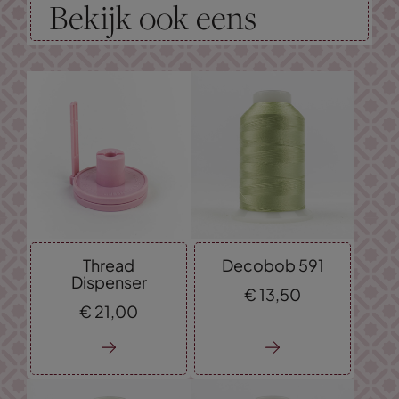
Bekijk ook eens
Thread
Decobob 591
Dispenser
€
13,
50
€
21,
00