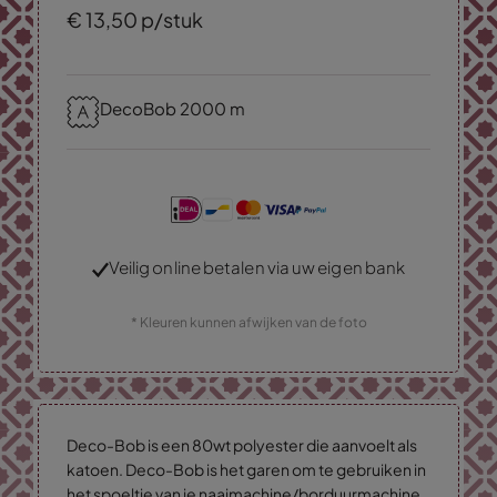
€
13,
50
p/stuk
DecoBob 2000 m
Veilig online betalen via uw eigen bank
* Kleuren kunnen afwijken van de foto
Deco-Bob is een 80wt polyester die aanvoelt als
katoen. Deco-Bob is het garen om te gebruiken in
het spoeltje van je naaimachine/borduurmachine.