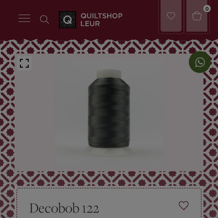
0
Decobob 122