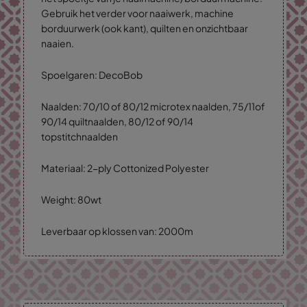
Gebruik het verder voor naaiwerk, machine
borduurwerk (ook kant), quilten en onzichtbaar
naaien.
Spoelgaren: DecoBob
Naalden: 70/10 of 80/12 microtex naalden, 75/11of
90/14 quiltnaalden, 80/12 of 90/14
topstitchnaalden
Materiaal: 2-ply Cottonized Polyester
Weight: 80wt
Leverbaar op klossen van: 2000m