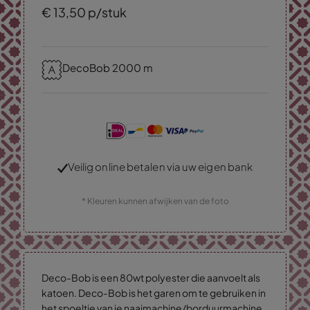
€
13,
50
p/stuk
DecoBob 2000 m
Veilig online betalen via uw eigen bank
* Kleuren kunnen afwijken van de foto
Deco-Bob is een 80wt polyester die aanvoelt als
katoen. Deco-Bob is het garen om te gebruiken in
het spoeltje van je naaimachine/borduurmachine.