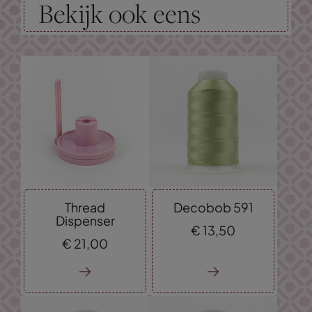
Bekijk ook eens
Thread
Decobob 591
Dispenser
€
13,
50
€
21,
00