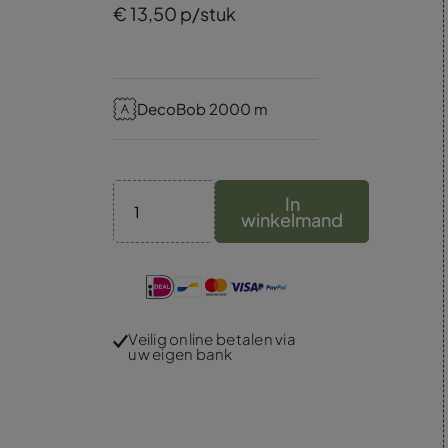
€
13,
50
p/stuk
DecoBob 2000 m
In
winkelmand
Veilig online betalen via
uw eigen bank