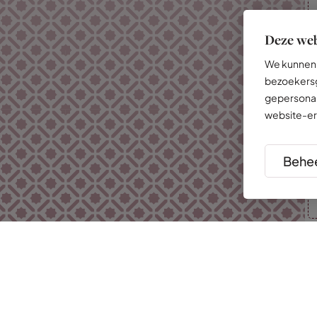
Deze web
We kunnen 
bezoekersg
gepersonal
website-er
Behee